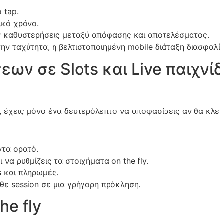
 tap.
ικό χρόνο.
 καθυστερήσεις μεταξύ απόφασης και αποτελέσματος.
 στην ταχύτητα, η βελτιστοποιημένη mobile διάταξη διασφαλ
ων σε Slots και Live παιχνί
έχεις μόνο ένα δευτερόλεπτο να αποφασίσεις αν θα κλειδ
ντα ορατό.
ι να ρυθμίζεις τα στοιχήματα on the fly.
 και πληρωμές.
θε session σε μια γρήγορη πρόκληση.
he fly