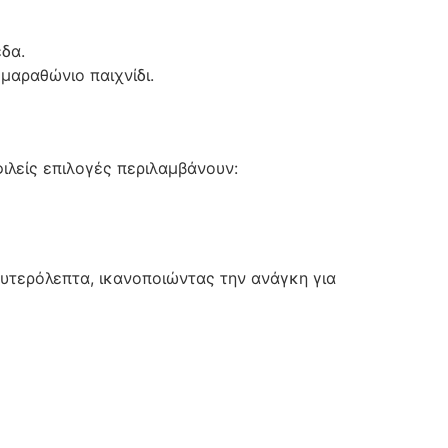
εδα.
μαραθώνιο παιχνίδι.
λείς επιλογές περιλαμβάνουν:
ευτερόλεπτα, ικανοποιώντας την ανάγκη για