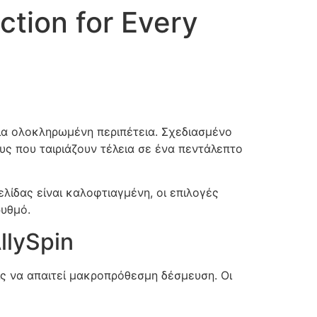
ction for Every
μια ολοκληρωμένη περιπέτεια. Σχεδιασμένο
υς που ταιριάζουν τέλεια σε ένα πεντάλεπτο
ελίδας είναι καλοφτιαγμένη, οι επιλογές
ρυθμό.
llySpin
ίς να απαιτεί μακροπρόθεσμη δέσμευση. Οι