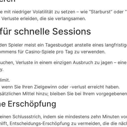
le mit niedriger Volatilität zu setzen – wie “Starburst” od
Verluste erleiden, die sie verlangsamen.
ür schnelle Sessions
den Spieler meist ein Tagesbudget anstelle eines langfristig
nkommens für Casino‑Spiele pro Tag zu verwenden.
versuchen, Verluste in einem einzigen Ausbruch zu jagen – 
y.
imit.
wenn Sie Ihren Zielgewinn oder -verlust erreicht haben.
ätzlichen Mittel hinzu; bleiben Sie bei Ihrem vorgegebene
e Erschöpfung
 einen Schlussstrich, indem sie mindestens zehn Minuten v
lft, Entscheidungs‑Erschöpfung zu vermeiden, die die näch