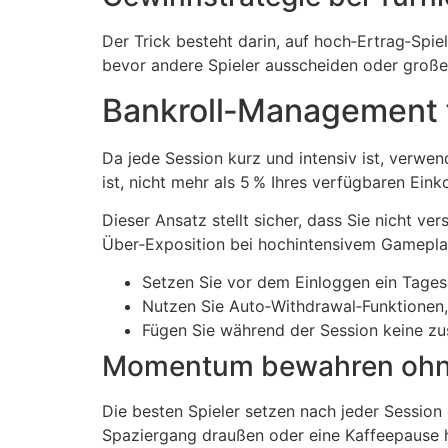
Der Trick besteht darin, auf hoch‑Ertrag‑Spie
bevor andere Spieler ausscheiden oder große 
Bankroll‑Management f
Da jede Session kurz und intensiv ist, verwen
ist, nicht mehr als 5 % Ihres verfügbaren Ei
Dieser Ansatz stellt sicher, dass Sie nicht 
Über‑Exposition bei hochintensivem Gamepla
Setzen Sie vor dem Einloggen ein Tagesl
Nutzen Sie Auto‑Withdrawal‑Funktionen, 
Fügen Sie während der Session keine zus
Momentum bewahren ohn
Die besten Spieler setzen nach jeder Session
Spaziergang draußen oder eine Kaffeepause hi