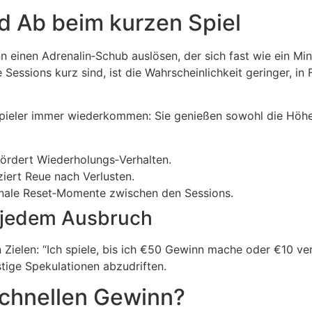
d Ab beim kurzen Spiel
 einen Adrenalin‑Schub auslösen, der sich fast wie ein Min
e Sessions kurz sind, ist die Wahrscheinlichkeit geringer, in
Spieler immer wiederkommen: Sie genießen sowohl die Höhen
fördert Wiederholungs‑Verhalten.
ziert Reue nach Verlusten.
nale Reset‑Momente zwischen den Sessions.
r jedem Ausbruch
 Zielen: “Ich spiele, bis ich €50 Gewinn mache oder €10 verli
stige Spekulationen abzudriften.
 schnellen Gewinn?