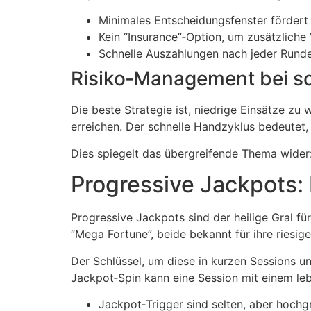
Minimales Entscheidungsfenster fördert 
Kein “Insurance”‑Option, um zusätzlich
Schnelle Auszahlungen nach jeder Runde
Risiko‑Management bei sc
Die beste Strategie ist, niedrige Einsätze zu 
erreichen. Der schnelle Handzyklus bedeutet, 
Dies spiegelt das übergreifende Thema wider: 
Progressive Jackpots:
Progressive Jackpots sind der heilige Gral fü
“Mega Fortune”, beide bekannt für ihre riesi
Der Schlüssel, um diese in kurzen Sessions unt
Jackpot‑Spin kann eine Session mit einem l
Jackpot‑Trigger sind selten, aber hochg