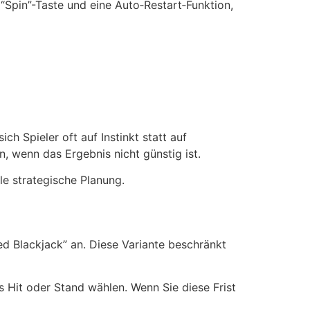
 “Spin”-Taste und eine Auto‑Restart‑Funktion,
ch Spieler oft auf Instinkt statt auf
, wenn das Ergebnis nicht günstig ist.
le strategische Planung.
ed Blackjack” an. Diese Variante beschränkt
 Hit oder Stand wählen. Wenn Sie diese Frist