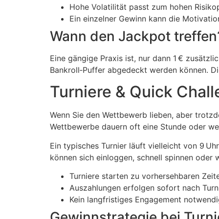
Hohe Volatilität passt zum hohen Risikop
Ein einzelner Gewinn kann die Motivatio
Wann den Jackpot treffen
Eine gängige Praxis ist, nur dann 1 € zusätzl
Bankroll‑Puffer abgedeckt werden können. Die
Turniere & Quick Chal
Wenn Sie den Wettbewerb lieben, aber trotzde
Wettbewerbe dauern oft eine Stunde oder wen
Ein typisches Turnier läuft vielleicht von 9 U
können sich einloggen, schnell spinnen oder
Turniere starten zu vorhersehbaren Zeit
Auszahlungen erfolgen sofort nach Turn
Kein langfristiges Engagement notwendi
Gewinnstrategie bei Turni