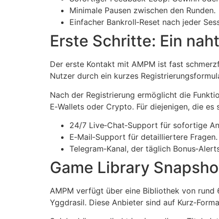
Minimale Pausen zwischen den Runden.
Einfacher Bankroll‑Reset nach jeder Sess
Erste Schritte: Ein na
Der erste Kontakt mit AMPM ist fast schmerzf
Nutzer durch ein kurzes Registrierungsformula
Nach der Registrierung ermöglicht die Funkti
E‑Wallets oder Crypto. Für diejenigen, die es
24/7 Live‑Chat‑Support für sofortige An
E‑Mail‑Support für detailliertere Fragen.
Telegram‑Kanal, der täglich Bonus‑Alerts 
Game Library Snapshot
AMPM verfügt über eine Bibliothek von rund 6.
Yggdrasil. Diese Anbieter sind auf Kurz‑Forma