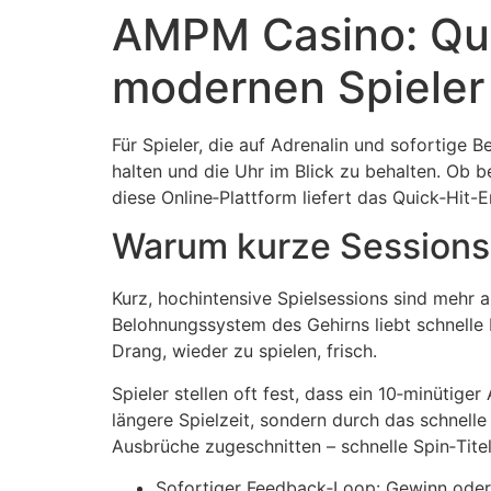
AMPM Casino: Quic
modernen Spieler
Für Spieler, die auf Adrenalin und sofortige 
halten und die Uhr im Blick zu behalten. Ob 
diese Online‑Plattform liefert das Quick‑Hit-E
Warum kurze Sessions 
Kurz, hochintensive Spielsessions sind mehr al
Belohnungssystem des Gehirns liebt schnelle 
Drang, wieder zu spielen, frisch.
Spieler stellen oft fest, dass ein 10‑minütige
längere Spielzeit, sondern durch das schnell
Ausbrüche zugeschnitten – schnelle Spin‑Tite
Sofortiger Feedback‑Loop: Gewinn oder 