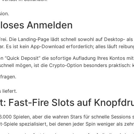
ion.
htloses Anmelden
rei. Die Landing‑Page lädt schnell sowohl auf Desktop‑ al
r. Es ist kein App‑Download erforderlich; alles läuft reibu
on “Quick Deposit” die sofortige Aufladung Ihres Kontos mi
 schnell mögen, ist die Crypto‑Option besonders praktisch:
fragen.
liefert.
: Fast‑Fire Slots auf Knopfdr
000 Spielen, aber die wahren Stars für schnelle Sessions s
t‑Spiele spezialisiert, bei denen jeder Spin weniger als ze