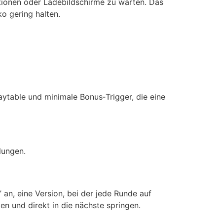
ationen oder Ladebildschirme zu warten. Das
ko gering halten.
aytable und minimale Bonus‑Trigger, die eine
lungen.
 an, eine Version, bei der jede Runde auf
n und direkt in die nächste springen.