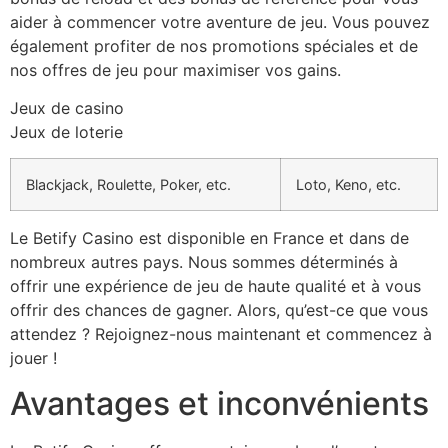
aider à commencer votre aventure de jeu. Vous pouvez
également profiter de nos promotions spéciales et de
nos offres de jeu pour maximiser vos gains.
Jeux de casino
Jeux de loterie
Blackjack, Roulette, Poker, etc.
Loto, Keno, etc.
Le Betify Casino est disponible en France et dans de
nombreux autres pays. Nous sommes déterminés à
offrir une expérience de jeu de haute qualité et à vous
offrir des chances de gagner. Alors, qu’est-ce que vous
attendez ? Rejoignez-nous maintenant et commencez à
jouer !
Avantages et inconvénients