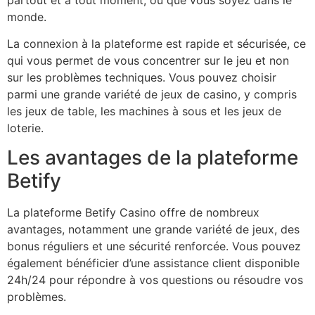
monde.
La connexion à la plateforme est rapide et sécurisée, ce
qui vous permet de vous concentrer sur le jeu et non
sur les problèmes techniques. Vous pouvez choisir
parmi une grande variété de jeux de casino, y compris
les jeux de table, les machines à sous et les jeux de
loterie.
Les avantages de la plateforme
Betify
La plateforme Betify Casino offre de nombreux
avantages, notamment une grande variété de jeux, des
bonus réguliers et une sécurité renforcée. Vous pouvez
également bénéficier d’une assistance client disponible
24h/24 pour répondre à vos questions ou résoudre vos
problèmes.