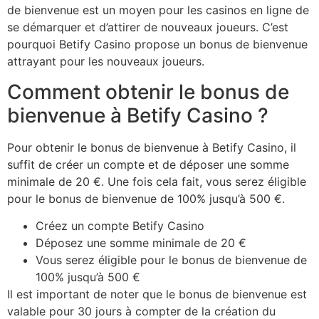
de bienvenue est un moyen pour les casinos en ligne de
se démarquer et d’attirer de nouveaux joueurs. C’est
pourquoi Betify Casino propose un bonus de bienvenue
attrayant pour les nouveaux joueurs.
Comment obtenir le bonus de
bienvenue à Betify Casino ?
Pour obtenir le bonus de bienvenue à Betify Casino, il
suffit de créer un compte et de déposer une somme
minimale de 20 €. Une fois cela fait, vous serez éligible
pour le bonus de bienvenue de 100% jusqu’à 500 €.
Créez un compte Betify Casino
Déposez une somme minimale de 20 €
Vous serez éligible pour le bonus de bienvenue de
100% jusqu’à 500 €
Il est important de noter que le bonus de bienvenue est
valable pour 30 jours à compter de la création du