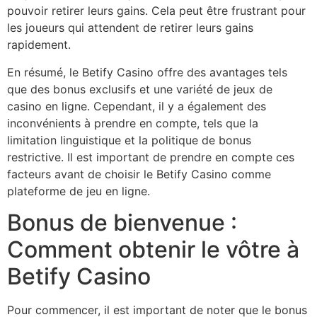
pouvoir retirer leurs gains. Cela peut être frustrant pour
les joueurs qui attendent de retirer leurs gains
rapidement.
En résumé, le Betify Casino offre des avantages tels
que des bonus exclusifs et une variété de jeux de
casino en ligne. Cependant, il y a également des
inconvénients à prendre en compte, tels que la
limitation linguistique et la politique de bonus
restrictive. Il est important de prendre en compte ces
facteurs avant de choisir le Betify Casino comme
plateforme de jeu en ligne.
Bonus de bienvenue :
Comment obtenir le vôtre à
Betify Casino
Pour commencer, il est important de noter que le bonus