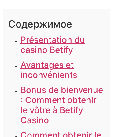
Содержимое
Présentation du
casino Betify
Avantages et
inconvénients
Bonus de bienvenue
: Comment obtenir
le vôtre à Betify
Casino
Comment obtenir le