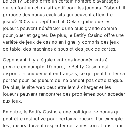
Le Betify Casino offre un certain nombre d’avantages
qui en font un choix attractif pour les joueurs. D’abord, il
propose des bonus exclusifs qui peuvent atteindre
jusqu’à 100% du dépôt initial. Cela signifie que les
joueurs peuvent bénéficier d’une plus grande somme
pour jouer et gagner. De plus, le Betify Casino offre une
variété de jeux de casino en ligne, y compris des jeux
de table, des machines à sous et des jeux de cartes.
Cependant, il y a également des inconvénients à
prendre en compte. D’abord, le Betify Casino est
disponible uniquement en français, ce qui peut limiter sa
portée pour les joueurs qui ne parlent pas cette langue.
De plus, le site web peut être lent à charger et les
joueurs peuvent rencontrer des problèmes pour accéder
aux jeux.
En outre, le Betify Casino a une politique de bonus qui
peut être restrictive pour certains joueurs. Par exemple,
les joueurs doivent respecter certaines conditions pour