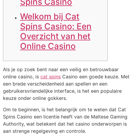
Spins Casino
Welkom bij Cat
Spins Casino: Een
Overzicht van het
Online Casino
Als je op zoek bent naar een veilig en betrouwbaar
online casino, is
cat spins
Casino een goede keuze. Met
een brede verscheidenheid aan spellen en een
gebruikersvriendelijke interface, is het een populaire
keuze onder online gokkers.
Om te beginnen, is het belangrijk om te weten dat Cat
Spins Casino een licentie heeft van de Maltese Gaming
Authority, wat betekent dat het casino onderworpen is
aan strenge regelgeving en controle.