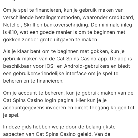
Om je spel te financieren, kun je gebruik maken van
verschillende betalingsmethoden, waaronder creditcard,
Neteller, Skrill en bankoverschrijding. De minimale inleg
is €10, wat een goede manier is om te beginnen met
gokken zonder grote uitgaven te maken.
Als je klaar bent om te beginnen met gokken, kun je
gebruik maken van de Cat Spins Casino app. De app is
beschikbaar voor iOS- en Android-gebruikers en biedt
een gebruikersvriendelijke interface om je spel te
beheren en te financieren.
Om je account te beheren, kun je gebruik maken van de
Cat Spins Casino login pagina. Hier kun je je
accountgegevens invoeren en direct toegang krijgen tot
je spel.
In deze gids hebben we je door de belangrijkste
aspecten van Cat Spins Casino geleid. Van de