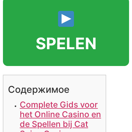
SPELEN
Содержимое
Complete Gids voor
het Online Casino en
de Spellen bij Cat