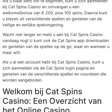
Als u klaar bent om te beginnen, kunt u zich aanmelden
bij Cat Spins Casino en ontvangen u een
welkomstbonus van € 200, plus 100 spins. Daarna kunt
u kiezen uit verschillende spellen en genieten van de
veilige en eerlijke spelomgeving.
Wacht niet langer en meld u aan bij Cat Spins Casino
vandaag nog! U kunt ook de Cat Spins app downloaden
en genieten van de spellen op de go, waar en wanneer u
maar wilt.
Als u al een account hebt bij Cat Spins Casino, kunt u
zich aanmelden via de Cat Spins login pagina en
genieten van de verschillende spellen en voordelen die
worden aangeboden.
Welkom bij Cat Spins
Casino: Een Overzicht van
het Online Casino