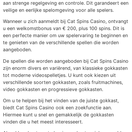
aan strenge regelgeving en controle. Dit garandeert een
veilige en eerlijke spelomgeving voor alle spelers.
Wanneer u zich aanmeldt bij Cat Spins Casino, ontvangt
u een welkomstbonus van € 200, plus 100 spins. Dit is
een perfecte manier om uw spelervaring te beginnen en
te genieten van de verschillende spellen die worden
aangeboden.
De spellen die worden aangeboden bij Cat Spins Casino
zijn enorm divers en variërend, van klassieke gokkasten
tot moderne videospelletjes. U kunt ook kiezen uit
verschillende soorten gokkasten, zoals fruitmachines,
video gokkasten en progressieve gokkasten.
Om u te helpen bij het vinden van de juiste gokkast,
biedt Cat Spins Casino ook een zoekfunctie aan.
Hiermee kunt u snel en gemakkelijk de gokkasten
vinden die u het meest interesseert.