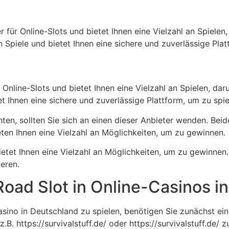
 für Online-Slots und bietet Ihnen eine Vielzahl an Spielen
Spiele und bietet Ihnen eine sichere und zuverlässige Plat
r Online-Slots und bietet Ihnen eine Vielzahl an Spielen, da
et Ihnen eine sichere und zuverlässige Plattform, um zu spie
en, sollten Sie sich an einen dieser Anbieter wenden. Beide
eten Ihnen eine Vielzahl an Möglichkeiten, um zu gewinnen.
ietet Ihnen eine Vielzahl an Möglichkeiten, um zu gewinnen.
eren.
ad Slot in Online-Casinos in
ino in Deutschland zu spielen, benötigen Sie zunächst ein
B. https://survivalstuff.de/ oder https://survivalstuff.de/ z