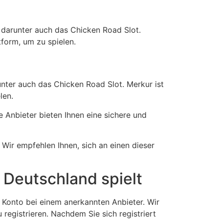
, darunter auch das Chicken Road Slot.
tform, um zu spielen.
runter auch das Chicken Road Slot. Merkur ist
len.
 Anbieter bieten Ihnen eine sichere und
 Wir empfehlen Ihnen, sich an einen dieser
 Deutschland spielt
 Konto bei einem anerkannten Anbieter. Wir
u registrieren. Nachdem Sie sich registriert