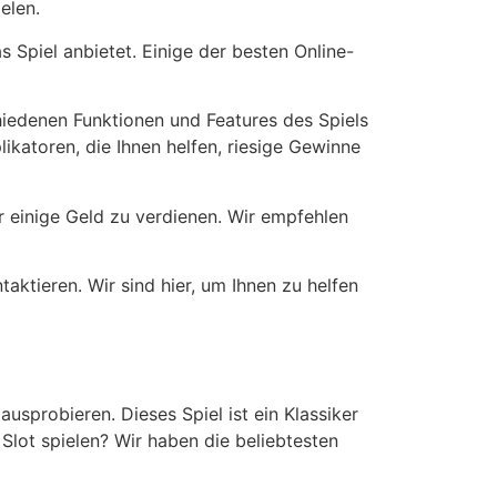
elen.
 Spiel anbietet. Einige der besten Online-
chiedenen Funktionen und Features des Spiels
likatoren, die Ihnen helfen, riesige Gewinne
ar einige Geld zu verdienen. Wir empfehlen
ktieren. Wir sind hier, um Ihnen zu helfen
usprobieren. Dieses Spiel ist ein Klassiker
Slot spielen? Wir haben die beliebtesten