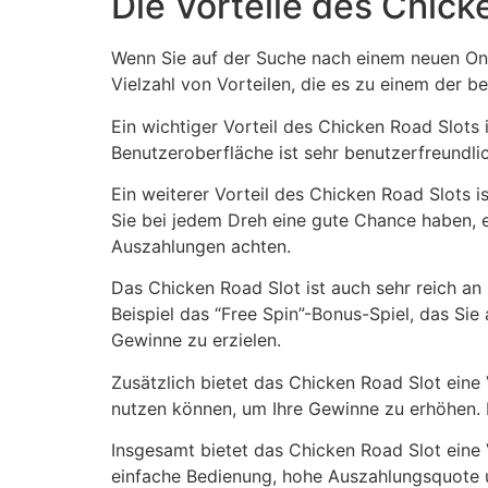
Die Vorteile des Chick
Wenn Sie auf der Suche nach einem neuen Onli
Vielzahl von Vorteilen, die es zu einem der b
Ein wichtiger Vorteil des Chicken Road Slots i
Benutzeroberfläche ist sehr benutzerfreundlic
Ein weiterer Vorteil des Chicken Road Slots 
Sie bei jedem Dreh eine gute Chance haben, e
Auszahlungen achten.
Das Chicken Road Slot ist auch sehr reich an
Beispiel das “Free Spin”-Bonus-Spiel, das Sie 
Gewinne zu erzielen.
Zusätzlich bietet das Chicken Road Slot eine
nutzen können, um Ihre Gewinne zu erhöhen. E
Insgesamt bietet das Chicken Road Slot eine V
einfache Bedienung, hohe Auszahlungsquote u