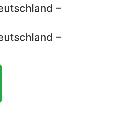
eutschland –
eutschland –