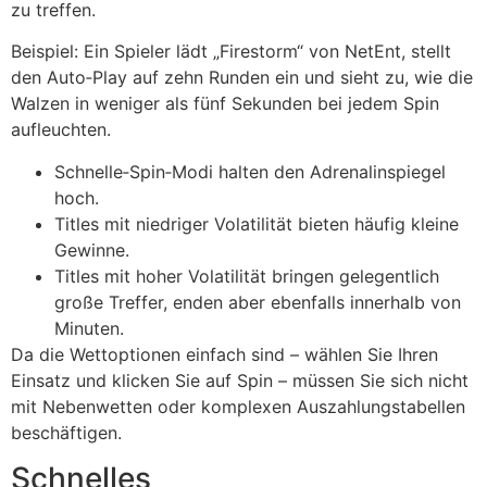
zu treffen.
Beispiel: Ein Spieler lädt „Firestorm“ von NetEnt, stellt
den Auto‑Play auf zehn Runden ein und sieht zu, wie die
Walzen in weniger als fünf Sekunden bei jedem Spin
aufleuchten.
Schnelle‑Spin‑Modi halten den Adrenalinspiegel
hoch.
Titles mit niedriger Volatilität bieten häufig kleine
Gewinne.
Titles mit hoher Volatilität bringen gelegentlich
große Treffer, enden aber ebenfalls innerhalb von
Minuten.
Da die Wettoptionen einfach sind – wählen Sie Ihren
Einsatz und klicken Sie auf Spin – müssen Sie sich nicht
mit Nebenwetten oder komplexen Auszahlungstabellen
beschäftigen.
Schnelles