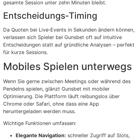
gesamte Session unter zehn Minuten bleibt.
Entscheidungs‑Timing
Da Quoten bei Live‑Events in Sekunden ändern können,
verlassen sich Spieler bei Gunsbet oft auf intuitive
Entscheidungen statt auf gründliche Analysen – perfekt
für kurze Sessions.
Mobiles Spielen unterwegs
Wenn Sie gerne zwischen Meetings oder während des
Pendelns spielen, glänzt Gunsbet mit mobiler
Optimierung. Die Plattform läuft reibungslos über
Chrome oder Safari, ohne dass eine App
heruntergeladen werden muss.
Wichtige Funktionen umfassen:
Elegante Navigation:
schneller Zugriff auf Slots,