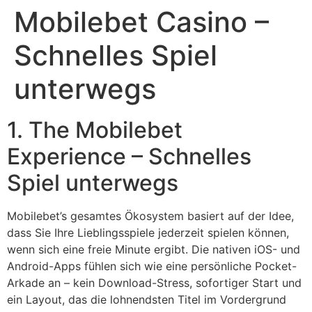
Mobilebet Casino –
Schnelles Spiel
unterwegs
1. The Mobilebet
Experience – Schnelles
Spiel unterwegs
Mobilebet’s gesamtes Ökosystem basiert auf der Idee,
dass Sie Ihre Lieblingsspiele jederzeit spielen können,
wenn sich eine freie Minute ergibt. Die nativen iOS- und
Android-Apps fühlen sich wie eine persönliche Pocket-
Arkade an – kein Download-Stress, sofortiger Start und
ein Layout, das die lohnendsten Titel im Vordergrund