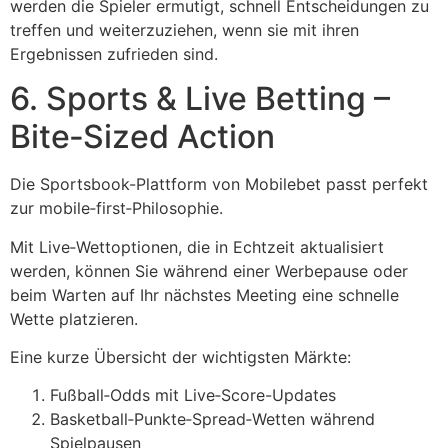
werden die Spieler ermutigt, schnell Entscheidungen zu
treffen und weiterzuziehen, wenn sie mit ihren
Ergebnissen zufrieden sind.
6. Sports & Live Betting –
Bite‑Sized Action
Die Sportsbook-Plattform von Mobilebet passt perfekt
zur mobile‑first‑Philosophie.
Mit Live‑Wettoptionen, die in Echtzeit aktualisiert
werden, können Sie während einer Werbepause oder
beim Warten auf Ihr nächstes Meeting eine schnelle
Wette platzieren.
Eine kurze Übersicht der wichtigsten Märkte:
Fußball‑Odds mit Live‑Score-Updates
Basketball‑Punkte‑Spread‑Wetten während
Spielpausen