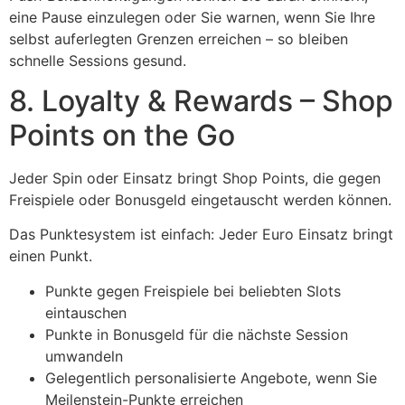
eine Pause einzulegen oder Sie warnen, wenn Sie Ihre
selbst auferlegten Grenzen erreichen – so bleiben
schnelle Sessions gesund.
8. Loyalty & Rewards – Shop
Points on the Go
Jeder Spin oder Einsatz bringt Shop Points, die gegen
Freispiele oder Bonusgeld eingetauscht werden können.
Das Punktesystem ist einfach: Jeder Euro Einsatz bringt
einen Punkt.
Punkte gegen Freispiele bei beliebten Slots
eintauschen
Punkte in Bonusgeld für die nächste Session
umwandeln
Gelegentlich personalisierte Angebote, wenn Sie
Meilenstein-Punkte erreichen