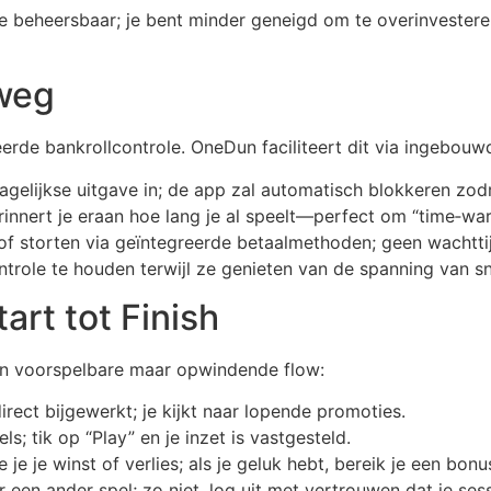
ptie beheersbaar; je bent minder geneigd om te overinvestere
rweg
neerde bankrollcontrole. OneDun faciliteert dit via ingebou
gelijkse uitgave in; de app zal automatisch blokkeren zodra
erinnert je eraan hoe lang je al speelt—perfect om “time‑
f storten via geïntegreerde betaalmethoden; geen wachttij
ntrole te houden terwijl ze genieten van de spanning van sne
art tot Finish
en voorspelbare maar opwindende flow:
rect bijgewerkt; je kijkt naar lopende promoties.
els; tik op “Play” en je inzet is vastgesteld.
je je winst of verlies; als je geluk hebt, bereik je een bon
r een ander spel; zo niet, log uit met vertrouwen dat je sess