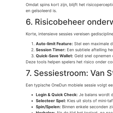
Omdat spins kort zijn, blijft het risicoperce
en geïsoleerd is.
6. Risicobeheer onde
Korte, intensieve sessies vereisen gediscipli
Auto‑limit Feature:
Stel een maximale da
Session Timer:
Een subtiele aftelling h
Quick‑Save Wallet:
Geld snel opnemen o
Deze tools helpen spelers het risico onder co
7. Sessiestroom: Van St
Een typische OneDun mobiele sessie volgt e
Login & Quick Check:
Je balans wordt di
Selecteer Spel:
Kies uit slots of mini‑taf
Spin/Spelen:
Binnen enkele seconden zie 
Herhalen:
Als de tijd het toelaat, ga naa