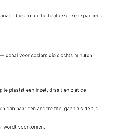
g variatie bieden om herhaalbezoeken spannend
—ideaal voor spelers die slechts minuten
je plaatst een inzet, draait en ziet de
n dan naar een andere titel gaan als de tijd
en, wordt voorkomen.