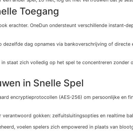
nelle Toegang
r ook erachter. OneDun ondersteunt verschillende instant‑d
ino dezelfde dag opnames via bankoverschrijving of direct
s in staat zich volledig op het spel te concentreren zonde
uwen in Snelle Spel
aard encryptieprotocollen (AES-256) om persoonlijke en fin
r verantwoord gokken: zelfuitsluitingsopties en realtime b
beheerd, voelen spelers zich empowered in plaats van bloo