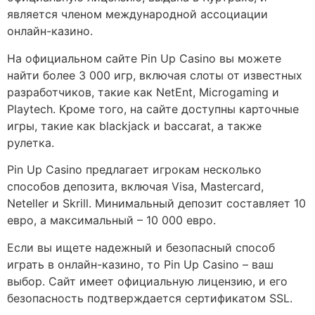
является членом международной ассоциации
онлайн-казино.
На официальном сайте Pin Up Casino вы можете
найти более 3 000 игр, включая слоты от известных
разработчиков, такие как NetEnt, Microgaming и
Playtech. Кроме того, на сайте доступны карточные
игры, такие как blackjack и baccarat, а также
рулетка.
Pin Up Casino предлагает игрокам несколько
способов депозита, включая Visa, Mastercard,
Neteller и Skrill. Минимальный депозит составляет 10
евро, а максимальный – 10 000 евро.
Если вы ищете надежный и безопасный способ
играть в онлайн-казино, то Pin Up Casino – ваш
выбор. Сайт имеет официальную лицензию, и его
безопасность подтверждается сертификатом SSL.