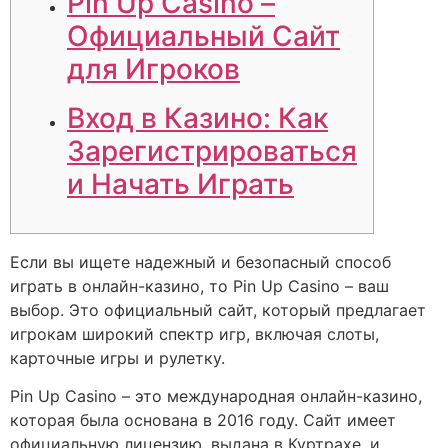
Pin Up Casino –
Официальный Сайт
для Игроков
Вход в Казино: Как
Зарегистрироваться
и Начать Играть
Если вы ищете надежный и безопасный способ
играть в онлайн-казино, то Pin Up Casino – ваш
выбор. Это официальный сайт, который предлагает
игрокам широкий спектр игр, включая слоты,
карточные игры и рулетку.
Pin Up Casino – это международная онлайн-казино,
которая была основана в 2016 году. Сайт имеет
официальную лицензию, выдана в Куртрахе, и