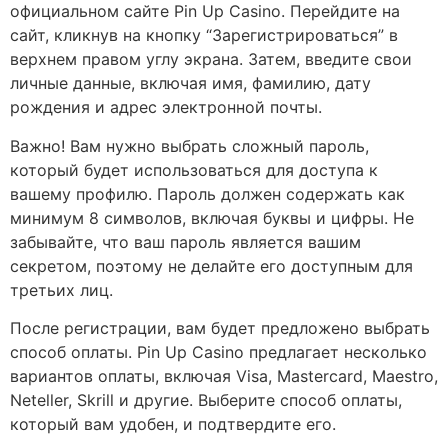
официальном сайте Pin Up Casino. Перейдите на
сайт, кликнув на кнопку “Зарегистрироваться” в
верхнем правом углу экрана. Затем, введите свои
личные данные, включая имя, фамилию, дату
рождения и адрес электронной почты.
Важно! Вам нужно выбрать сложный пароль,
который будет использоваться для доступа к
вашему профилю. Пароль должен содержать как
минимум 8 символов, включая буквы и цифры. Не
забывайте, что ваш пароль является вашим
секретом, поэтому не делайте его доступным для
третьих лиц.
После регистрации, вам будет предложено выбрать
способ оплаты. Pin Up Casino предлагает несколько
вариантов оплаты, включая Visa, Mastercard, Maestro,
Neteller, Skrill и другие. Выберите способ оплаты,
который вам удобен, и подтвердите его.