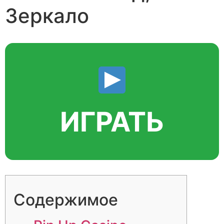
Зеркало
ИГРАТЬ
Содержимое