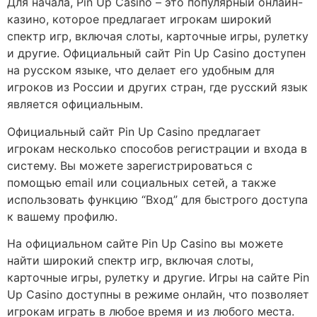
Для начала, Pin Up Casino – это популярный онлайн-
казино, которое предлагает игрокам широкий
спектр игр, включая слоты, карточные игры, рулетку
и другие. Официальный сайт Pin Up Casino доступен
на русском языке, что делает его удобным для
игроков из России и других стран, где русский язык
является официальным.
Официальный сайт Pin Up Casino предлагает
игрокам несколько способов регистрации и входа в
систему. Вы можете зарегистрироваться с
помощью email или социальных сетей, а также
использовать функцию “Вход” для быстрого доступа
к вашему профилю.
На официальном сайте Pin Up Casino вы можете
найти широкий спектр игр, включая слоты,
карточные игры, рулетку и другие. Игры на сайте Pin
Up Casino доступны в режиме онлайн, что позволяет
игрокам играть в любое время и из любого места.