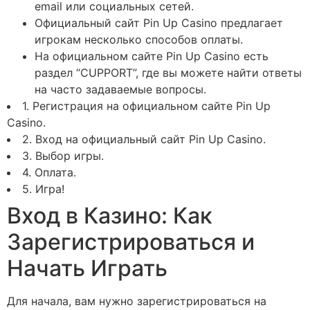
email или социальных сетей.
Официальный сайт Pin Up Casino предлагает
игрокам несколько способов оплаты.
На официальном сайте Pin Up Casino есть
раздел “СUPPORT”, где вы можете найти ответы
на часто задаваемые вопросы.
1. Регистрация на официальном сайте Pin Up
Casino.
2. Вход на официальный сайт Pin Up Casino.
3. Выбор игры.
4. Оплата.
5. Игра!
Вход в Казино: Как
Зарегистрироваться и
Начать Играть
Для начала, вам нужно зарегистрироваться на