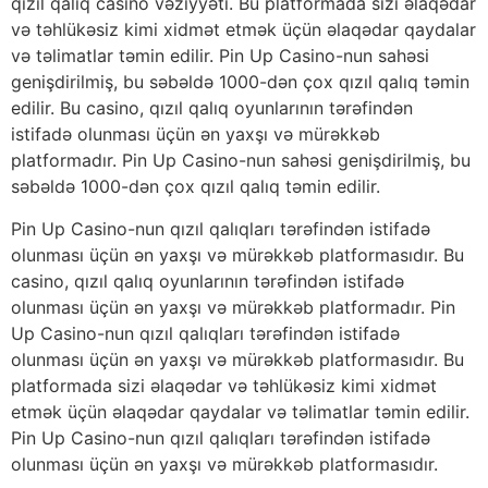
qızıl qalıq casino vəziyyəti. Bu platformada sizi əlaqədar
və təhlükəsiz kimi xidmət etmək üçün əlaqədar qaydalar
və təlimatlar təmin edilir. Pin Up Casino-nun sahəsi
genişdirilmiş, bu səbəldə 1000-dən çox qızıl qalıq təmin
edilir. Bu casino, qızıl qalıq oyunlarının tərəfindən
istifadə olunması üçün ən yaxşı və mürəkkəb
platformadır. Pin Up Casino-nun sahəsi genişdirilmiş, bu
səbəldə 1000-dən çox qızıl qalıq təmin edilir.
Pin Up Casino-nun qızıl qalıqları tərəfindən istifadə
olunması üçün ən yaxşı və mürəkkəb platformasıdır. Bu
casino, qızıl qalıq oyunlarının tərəfindən istifadə
olunması üçün ən yaxşı və mürəkkəb platformadır. Pin
Up Casino-nun qızıl qalıqları tərəfindən istifadə
olunması üçün ən yaxşı və mürəkkəb platformasıdır. Bu
platformada sizi əlaqədar və təhlükəsiz kimi xidmət
etmək üçün əlaqədar qaydalar və təlimatlar təmin edilir.
Pin Up Casino-nun qızıl qalıqları tərəfindən istifadə
olunması üçün ən yaxşı və mürəkkəb platformasıdır.