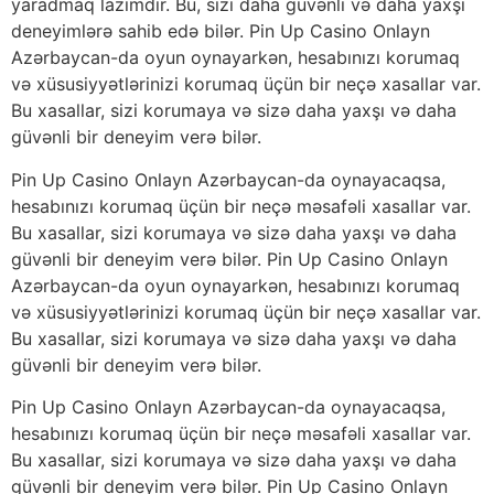
yaradmaq lazımdır. Bu, sizi daha güvənli və daha yaxşı
deneyimlərə sahib edə bilər. Pin Up Casino Onlayn
Azərbaycan-da oyun oynayarkən, hesabınızı korumaq
və xüsusiyyətlərinizi korumaq üçün bir neçə xasallar var.
Bu xasallar, sizi korumaya və sizə daha yaxşı və daha
güvənli bir deneyim verə bilər.
Pin Up Casino Onlayn Azərbaycan-da oynayacaqsa,
hesabınızı korumaq üçün bir neçə məsafəli xasallar var.
Bu xasallar, sizi korumaya və sizə daha yaxşı və daha
güvənli bir deneyim verə bilər. Pin Up Casino Onlayn
Azərbaycan-da oyun oynayarkən, hesabınızı korumaq
və xüsusiyyətlərinizi korumaq üçün bir neçə xasallar var.
Bu xasallar, sizi korumaya və sizə daha yaxşı və daha
güvənli bir deneyim verə bilər.
Pin Up Casino Onlayn Azərbaycan-da oynayacaqsa,
hesabınızı korumaq üçün bir neçə məsafəli xasallar var.
Bu xasallar, sizi korumaya və sizə daha yaxşı və daha
güvənli bir deneyim verə bilər. Pin Up Casino Onlayn