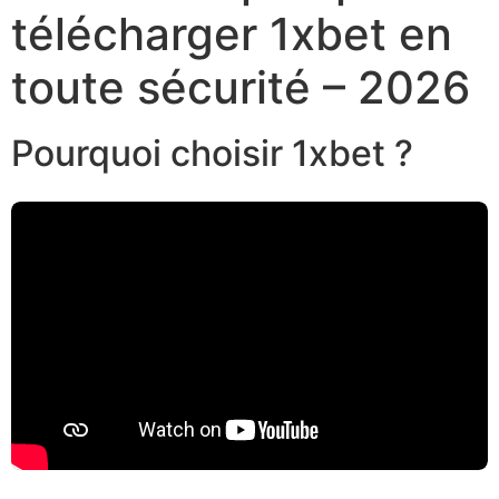
télécharger 1xbet en
toute sécurité – 2026
Pourquoi choisir 1xbet ?