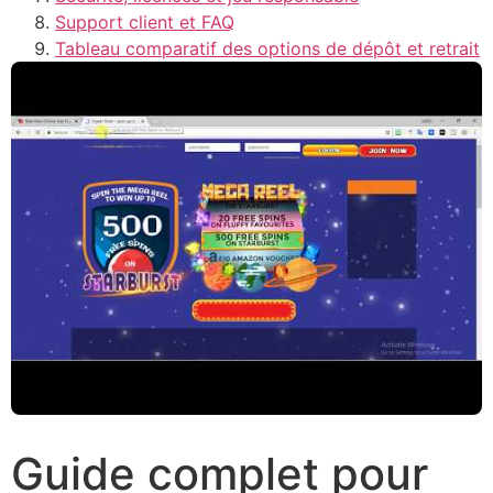
Support client et FAQ
Tableau comparatif des options de dépôt et retrait
Guide complet pour