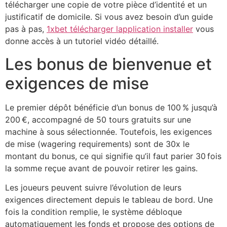
télécharger une copie de votre pièce d’identité et un
justificatif de domicile. Si vous avez besoin d’un guide
pas à pas,
1xbet télécharger lapplication installer
vous
donne accès à un tutoriel vidéo détaillé.
Les bonus de bienvenue et
exigences de mise
Le premier dépôt bénéficie d’un bonus de 100 % jusqu’à
200 €, accompagné de 50 tours gratuits sur une
machine à sous sélectionnée. Toutefois, les exigences
de mise (wagering requirements) sont de 30x le
montant du bonus, ce qui signifie qu’il faut parier 30 fois
la somme reçue avant de pouvoir retirer les gains.
Les joueurs peuvent suivre l’évolution de leurs
exigences directement depuis le tableau de bord. Une
fois la condition remplie, le système débloque
automatiquement les fonds et propose des options de