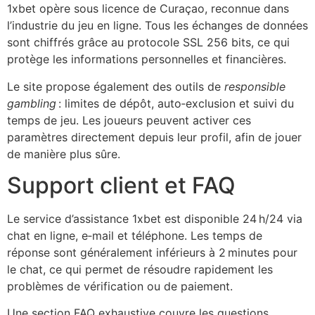
1xbet opère sous licence de Curaçao, reconnue dans
l’industrie du jeu en ligne. Tous les échanges de données
sont chiffrés grâce au protocole SSL 256 bits, ce qui
protège les informations personnelles et financières.
Le site propose également des outils de
responsible
gambling
: limites de dépôt, auto‑exclusion et suivi du
temps de jeu. Les joueurs peuvent activer ces
paramètres directement depuis leur profil, afin de jouer
de manière plus sûre.
Support client et FAQ
Le service d’assistance 1xbet est disponible 24 h/24 via
chat en ligne, e‑mail et téléphone. Les temps de
réponse sont généralement inférieurs à 2 minutes pour
le chat, ce qui permet de résoudre rapidement les
problèmes de vérification ou de paiement.
Une section FAQ exhaustive couvre les questions