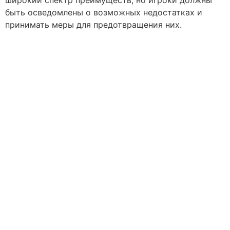
быть осведомлены о возможных недостатках и
принимать меры для предотвращения них.