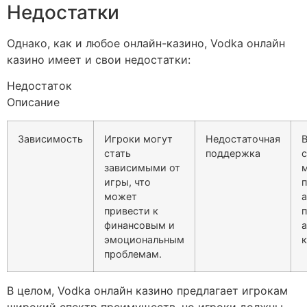
Недостатки
Однако, как и любое онлайн-казино, Vodka онлайн
казино имеет и свои недостатки:
Недостаток
Описание
Зависимость
Игроки могут
Недостаточная
стать
поддержка
с
зависимыми от
м
игры, что
п
может
привести к
финансовым и
эмоциональным
к
проблемам.
В целом, Vodka онлайн казино предлагает игрокам
широкий спектр преимуществ, но игроки должны