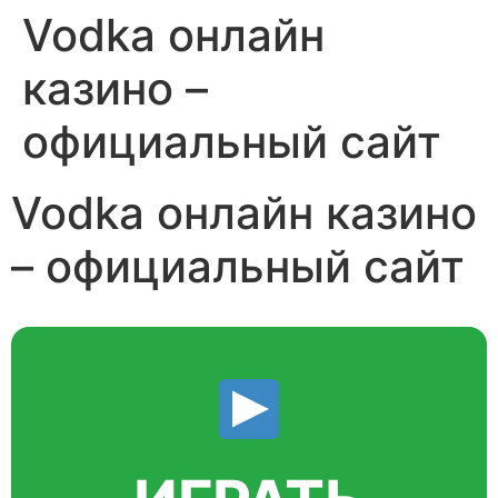
Vodka онлайн
казино –
официальный сайт
Vodka онлайн казино
– официальный сайт