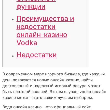
функции
Преимущества и
недостатки
онлайн-казино
Vodka
Недостатки
В современном мире игорного бизнеса, где каждый
день появляются новые онлайн-казино, найти
достоверный и надежный игорный ресурс может
быть сложной задачей. В этом случае, vodka онлайн
казино может стать вашим лучшим выбором.
Вода онлайн казино – это официальный сайт,