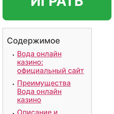
ИГРАТЬ
Содержимое
Вода онлайн
казино:
официальный сайт
Преимущества
Вода онлайн
казино
Описание и