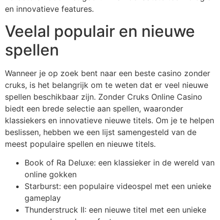
en innovatieve features.
Veelal populair en nieuwe
spellen
Wanneer je op zoek bent naar een beste casino zonder
cruks, is het belangrijk om te weten dat er veel nieuwe
spellen beschikbaar zijn. Zonder Cruks Online Casino
biedt een brede selectie aan spellen, waaronder
klassiekers en innovatieve nieuwe titels. Om je te helpen
beslissen, hebben we een lijst samengesteld van de
meest populaire spellen en nieuwe titels.
Book of Ra Deluxe: een klassieker in de wereld van
online gokken
Starburst: een populaire videospel met een unieke
gameplay
Thunderstruck II: een nieuwe titel met een unieke