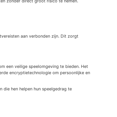
ten zonder direct groot risico te nemen.
ereisten aan verbonden zijn. Dit zorgt
n om een veilige speelomgeving te bieden. Het
eerde encryptietechnologie om persoonlijke en
n die hen helpen hun speelgedrag te