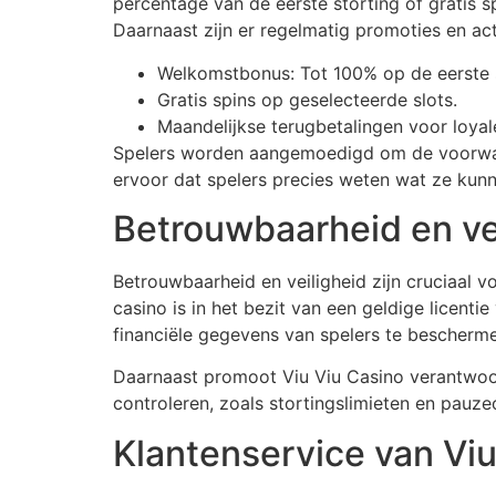
percentage van de eerste storting of gratis s
Daarnaast zijn er regelmatig promoties en ac
Welkomstbonus: Tot 100% op de eerste s
Gratis spins op geselecteerde slots.
Maandelijkse terugbetalingen voor loyal
Spelers worden aangemoedigd om de voorwaard
ervoor dat spelers precies weten wat ze kun
Betrouwbaarheid en ve
Betrouwbaarheid en veiligheid zijn cruciaal v
casino is in het bezit van een geldige licen
financiële gegevens van spelers te bescherm
Daarnaast promoot Viu Viu Casino verantwoor
controleren, zoals stortingslimieten en pauze
Klantenservice van Viu