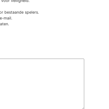
 voor veiligheid.
r bestaande spelers.
e-mail.
aten.