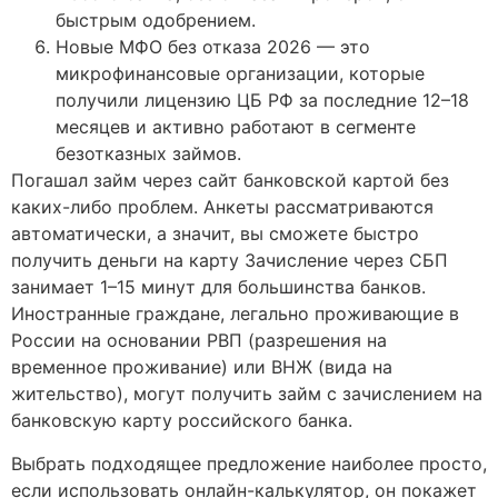
быстрым одобрением.
Новые МФО без отказа 2026 — это
микрофинансовые организации, которые
получили лицензию ЦБ РФ за последние 12–18
месяцев и активно работают в сегменте
безотказных займов.
Погашал займ через сайт банковской картой без
каких-либо проблем. Анкеты рассматриваются
автоматически, а значит, вы сможете быстро
получить деньги на карту Зачисление через СБП
занимает 1–15 минут для большинства банков.
Иностранные граждане, легально проживающие в
России на основании РВП (разрешения на
временное проживание) или ВНЖ (вида на
жительство), могут получить займ с зачислением на
банковскую карту российского банка.
Выбрать подходящее предложение наиболее просто,
если использовать онлайн-калькулятор, он покажет