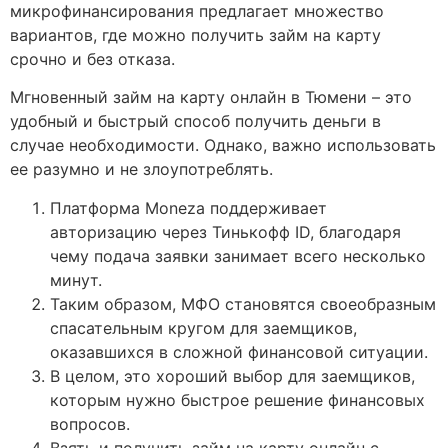
микрофинансирования предлагает множество
вариантов, где можно получить займ на карту
срочно и без отказа.
Мгновенный займ на карту онлайн в Тюмени – это
удобный и быстрый способ получить деньги в
случае необходимости. Однако, важно использовать
ее разумно и не злоупотреблять.
Платформа Moneza поддерживает
авторизацию через Тинькофф ID, благодаря
чему подача заявки занимает всего несколько
минут.
Таким образом, МФО становятся своеобразным
спасательным кругом для заемщиков,
оказавшихся в сложной финансовой ситуации.
В целом, это хороший выбор для заемщиков,
которым нужно быстрое решение финансовых
вопросов.
Взять и получить займ на карту онлайн с