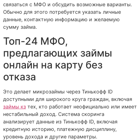
связаться с МФО и обсудить возможные варианты.
Обычно для этого потребуется указать личные
данные, контактную информацию и желаемую
сумму займа.
Топ-24 МФО,
предлагающих займы
онлайн на карту без
отказа
Это делает микрозаймы через Тинькофф ID
доступными для широкого круга граждан, включая
займы кз
тех, кто работает неофициально или имеет
нестабильный доход. Система скоринга
анализирует данные из Тинькофф ID, включая
кредитную историю, платежную дисциплину,
уровень дохода и другие параметры.