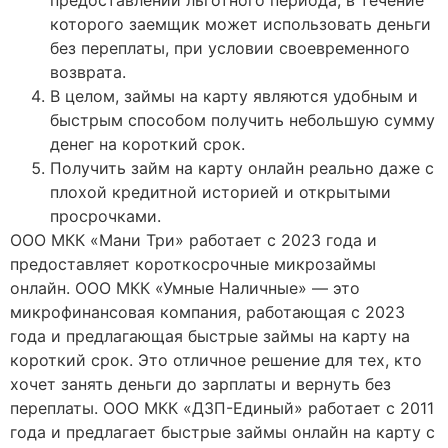
предоставлении льготного периода, в течение
которого заемщик может использовать деньги
без переплаты, при условии своевременного
возврата.
В целом, займы на карту являются удобным и
быстрым способом получить небольшую сумму
денег на короткий срок.
Получить займ на карту онлайн реально даже с
плохой кредитной историей и открытыми
просрочками.
ООО МКК «Мани Три» работает с 2023 года и
предоставляет короткосрочные микрозаймы
онлайн. ООО МКК «Умные Наличные» — это
микрофинансовая компания, работающая с 2023
года и предлагающая быстрые займы на карту на
короткий срок. Это отличное решение для тех, кто
хочет занять деньги до зарплаты и вернуть без
переплаты. ООО МКК «ДЗП-Единый» работает с 2011
года и предлагает быстрые займы онлайн на карту с