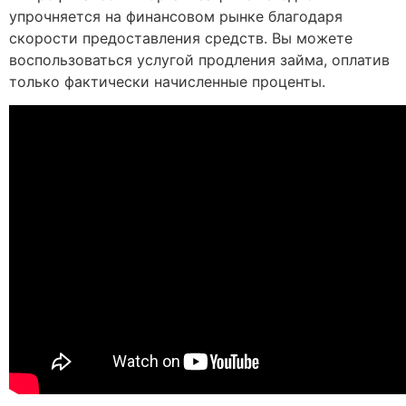
упрочняется на финансовом рынке благодаря
скорости предоставления средств. Вы можете
воспользоваться услугой продления займа, оплатив
только фактически начисленные проценты.