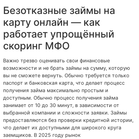
Безотказные займы на
карту онлайн — как
работает упрощённый
скоринг МФО
Важно трезво оценивать свои финансовые
возможности и не брать займы на сумму, которую
вы не сможете вернуть. Обычно требуется только
паспорт и банковская карта, что делает процесс
получения займа максимально простым и
доступным. Обычно процесс получения займа
занимает от 10 до 30 минут, в зависимости от
выбранной компании и сложности заявки. Займы
предоставляются без проверки кредитной истории,
что делает их доступными для широкого круга
заемщиков. В 2025 году рынок