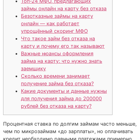
Топ-24 МФО, предлагающих
займы онлайн на карту без отказа
Безотказные займы на карту
онлайн — как работает
упрощённый скоринг МФО
Что такое займ без отказа на
карту и почему его так называют
Важные нюансы оформления
займа на карту: что нужно знать
заемщику
Сколько времени занимает
получение займа без отказа?
Какие документы и данные нужны
для получения займа до 200000
рублей без отказа на карту?
Процентная ставка по долгим займам часто меньше,
чем по микрозаймам «до зарплаты», но оплачивать
кредит необходимо равными платежами примерно