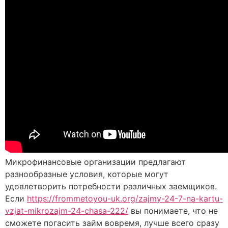
Микрофинансовые организации предлагают
разнообразные условия, которые могут
удовлетворить потребности различных заемщиков.
Если
https://frommetoyou-uk.org/zajmy-24-7-na-kartu-
vzjat-mikrozajm-24-chasa-222/
вы понимаете, что не
сможете погасить займ вовремя, лучше всего сразу